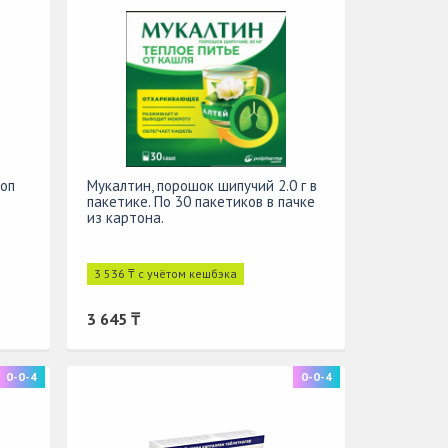
роп
Мукалтин, порошок шипучий 2.0 г в
пакетике. По 30 пакетиков в пачке
из картона.
3 536 ₸ с учётом кешбэка
3 645 ₸
0-0-4
0-0-4