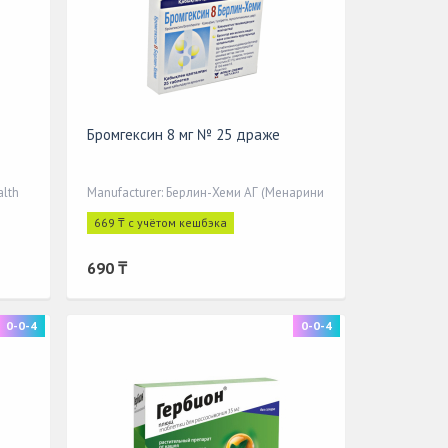
Бромгексин 8 мг № 25 драже
alth
Manufacturer: Берлин-Хеми АГ (Менарини
669 ₸ с учётом кешбэка
690 ₸
0-0-4
0-0-4