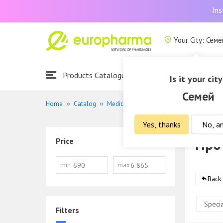
Ins
Your City: Семе
Products Catalogue
About Us
Is it your city
Семей
Home
Catalog
Medications
Противокашлевые преп
Yes, thanks
No, a
Про
Price
min
max
Back
Specia
Filters