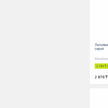
Лазолва
сироп
Manufactu
2 784 ₸ 
2 870 ₸