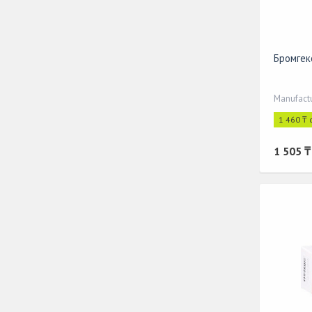
Бромгек
Manufact
1 460 ₸ 
1 505 ₸