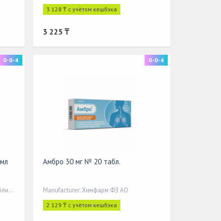
3 128 ₸ с учётом кешбэка
3 225 ₸
0-0-4
0-0-4
0мл
Амбро 30 мг № 20 табл.
Manufacturer: АО «Химфарм», Республика Казахстан, г. Шымкент, у
Manufacturer: Химфарм ФЗ АО
2 129 ₸ с учётом кешбэка