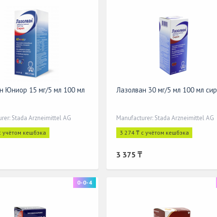
н Юниор 15 мг/5 мл 100 мл
Лазолван 30 мг/5 мл 100 мл си
rer: Stada Arzneimittel AG
Manufacturer: Stada Arzneimittel AG
с учётом кешбэка
3 274 ₸ с учётом кешбэка
3 375 ₸
0-0-4