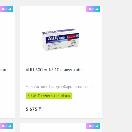
0-0-4
0-0-4
сыв-
АЦЦ 600 мг № 10 шипуч табл
Manufacturer: Сандоз Фармасьютикалс д.д.
5 505 ₸ с учётом кешбэка
5 675 ₸
0-0-4
0-0-4