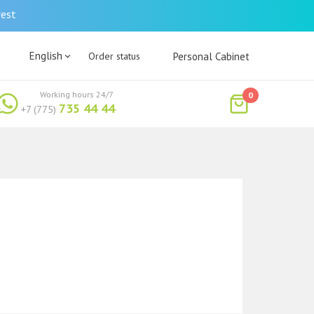
rest
English
Order status
Personal Cabinet
Working hours 24/7
0
735 44 44
+7 (775)