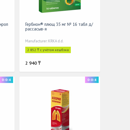
ироп
Гербион® плющ 35 мг № 16 табл д/
рассасыв-я
Manufacturer: KRKA d.d.
2 852 ₸ с учётом кешбэка
2 940 ₸
0-0-4
0-0-4