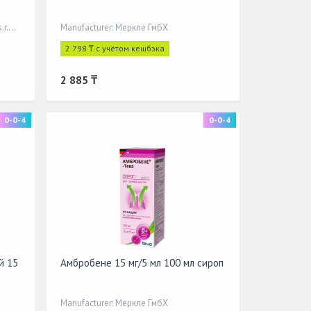
Manufacturer: TEVA Czech Industries s.r.o. (CZECHIA)
Manufacturer: Меркле ГмбХ
2 798 ₸ с учётом кешбэка
2 885 ₸
0-0-4
0-0-4
й 15
Амбробене 15 мг/5 мл 100 мл сироп
Manufacturer: Меркле ГмбХ