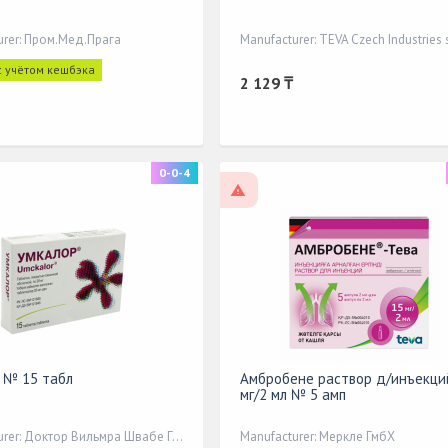
urer: Пром.Мед.Прага
с учётом кешбэка
2 129 ₸
0-0-4
On prescription
 № 15 табл
Амбробене раствор д/инъекци
мг/2 мл № 5 амп
Manufacturer: Доктор Вильмра Швабе ГмбХ&Ко.КГ
Manufacturer: Меркле ГмбХ