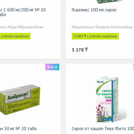
с С 600 мг/200 мг № 10
Геделикс 100 мл сироп
абл
urer: Абди Ибрахим Илач
Manufacturer: Кревель Мойзельбах
с учётом кешбэка
3 083 ₸ с учётом кешбэка
3 178 ₸
0-0-4
н 30 мг № 20 табл.
Сироп от кашля-Тева Фито 100