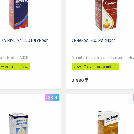
7,5 мг/5 мл 150 мл сироп
Синекод 200 мл сироп
urer: Нобел АФФ
Manufacturer: Novartis Consumer He
с учётом кешбэка
2 891 ₸ с учётом кешбэка
2 980 ₸
0-0-4