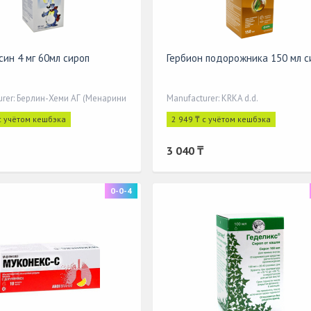
син 4 мг 60мл сироп
Гербион подорожника 150 мл с
urer: Берлин-Хеми АГ (Менарини
Manufacturer: KRKA d.d.
с учётом кешбэка
2 949 ₸ с учётом кешбэка
3 040 ₸
0-0-4