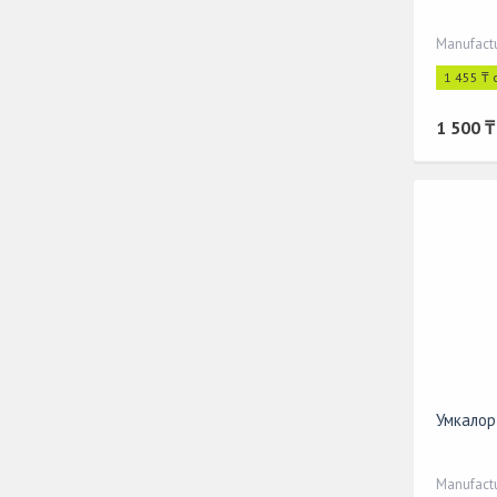
Manufact
1 455 ₸ 
1 500 ₸
Умкалор