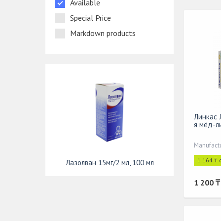
Available
Special Price
Markdown products
Линкас 
я мёд-л
Manufact
1 164 ₸ 
Лазолван 15мг/2 мл, 100 мл
1 200 ₸