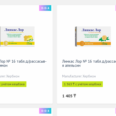
0-0-4
Лор № 16 табл.д/рассасыв-
Линкас Лор № 16 табл.д/расса
имон
я апельсин
urer: Хербион
Manufacturer: Хербион
с учётом кешбэка
1 363 ₸ с учётом кешбэка
1 405 ₸
0-0-4