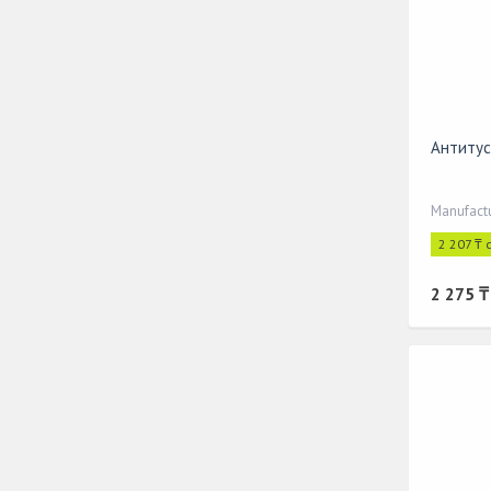
Антитус 
Manufact
2 207 ₸ 
2 275 ₸