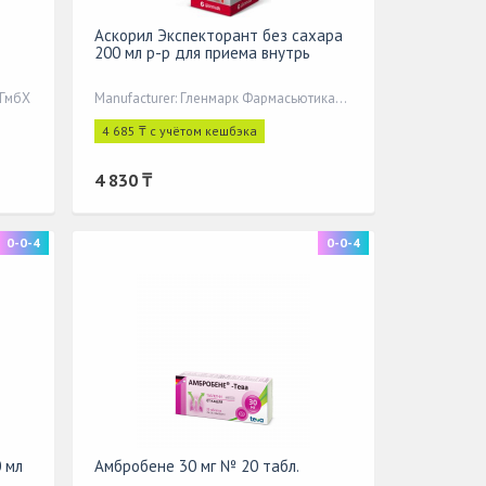
Аскорил Экспекторант без сахара
200 мл р-р для приема внутрь
 ГмбХ
Manufacturer: Гленмарк Фармасьютикалз Лтд
4 685 ₸ с учётом кешбэка
4 830 ₸
0-0-4
0-0-4
 мл
Амбробене 30 мг № 20 табл.