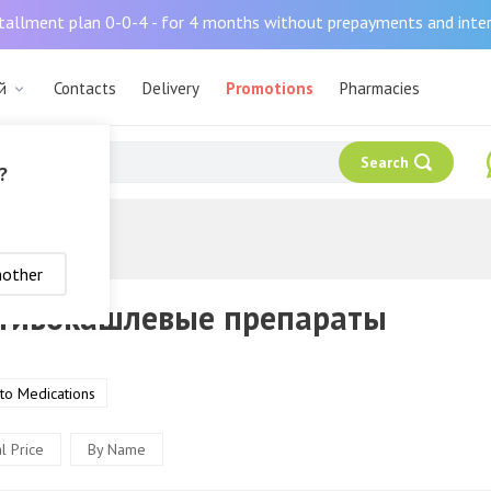
tallment plan 0-0-4 - for 4 months without prepayments and inte
й
Contacts
Delivery
Promotions
Pharmacies
Search
?
араты
nother
тивокашлевые препараты
 to Medications
l Price
By Name