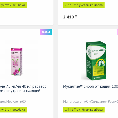
с учётом кешбэка
2 338 ₸ с учётом кешбэка
2 410 ₸
0-0-4
не 7,5 мг/мл 40 мл раствор
Мукалтин® сироп от кашля 10
ема внутрь и ингаляций
urer: Меркле ГмбХ
с учётом кешбэка
1 741 ₸ с учётом кешбэка