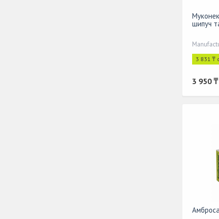
Муконек
шипуч т
Manufact
3 831 ₸ 
3 950 ₸
Амброса