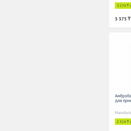
3 274 ₸ 
3 375 ₸
Амбробе
для при
Manufact
2 524 ₸ 