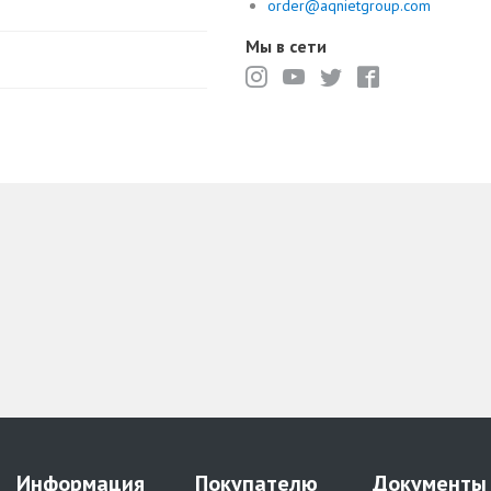
order@aqnietgroup.com
Мы в сети
Информация
Покупателю
Документы