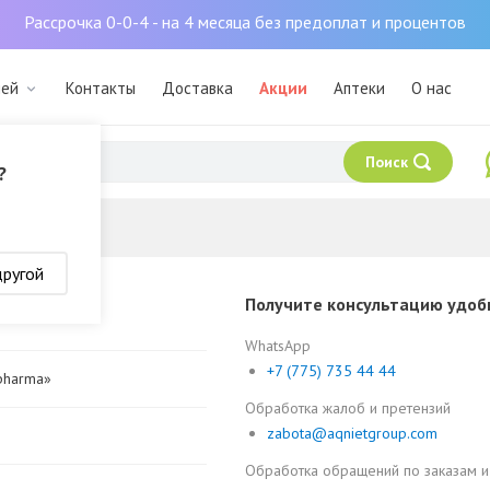
Рассрочка 0-0-4 - на 4 месяца без предоплат и процентов
мей
Контакты
Доставка
Акции
Аптеки
О нас
Поиск
?
другой
Получите консультацию удоб
WhatsApp
+7 (775) 735 44 44
pharma»
Обработка жалоб и претензий
zabota@aqnietgroup.com
Обработка обращений по заказам и