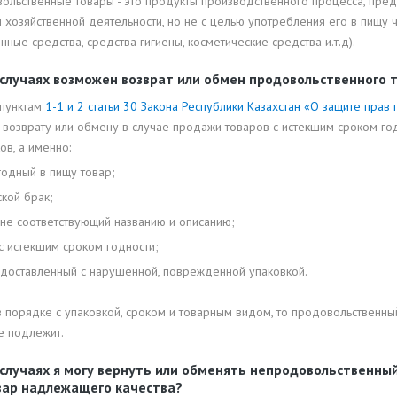
ольственные товары - это продукты производственного процесса, пре
 хозяйственной деятельности, но не с целью употребления его в пищу
нные средства, средства гигиены, косметические средства и.т.д).
 случаях возможен возврат или обмен продовольственного 
 пунктам
1-1 и 2 статьи 30 Закона Республики Казахстан «О защите прав
 возврату или обмену в случае продажи товаров с истекшим сроком г
ов, а именно:
годный в пищу товар;
кой брак;
 не соответствующий названию и описанию;
с истекшим сроком годности;
, доставленный с нарушенной, поврежденной упаковкой.
в порядке с упаковкой, сроком и товарным видом, то продовольственны
е подлежит.
 случаях я могу вернуть или обменять непродовольственны
вар надлежащего качества?