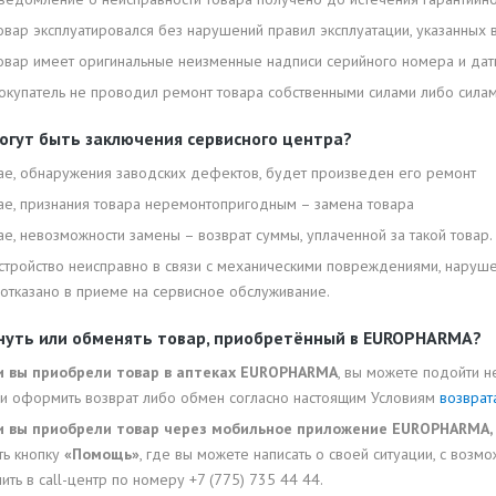
овар эксплуатировался без нарушений правил эксплуатации, указанных
овар имеет оригинальные неизменные надписи серийного номера и даты
окупатель не проводил ремонт товара собственными силами либо силам
огут быть заключения сервисного центра?
чае, обнаружения заводских дефектов, будет произведен его ремонт
чае, признания товара неремонтопригодным – замена товара
ае, невозможности замены – возврат суммы, уплаченной за такой товар.
устройство неисправно в связи с механическими повреждениями, наруш
отказано в приеме на сервисное обслуживание.
нуть или обменять товар, приобретённый в EUROPHARMA?
и вы приобрели товар в аптеках EUROPHARMA
, вы можете подойти н
, и оформить возврат либо обмен согласно настоящим Условиям
возвра
и вы приобрели товар через мобильное приложение EUROPHARMA, 
ть кнопку
«Помощь»
, где вы можете написать о своей ситуации, с во
ить в call-центр по номеру +7 (775) 735 44 44.