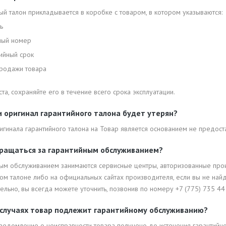
ый талон прикладывается в коробке с товаром, в котором указываются:
ь
ный номер
ийный срок
продажи товара
та, сохраняйте его в течение всего срока эксплуатации.
и оригинал гарантийного талона будет утерян?
игинала гарантийного талона на Товар является основанием не предост
ращаться за гарантийным обслуживанием?
ным обслуживанием занимаются сервисные центры, авторизованные прои
ном талоне либо на официальных сайтах производителя, если вы не на
ельно, вы всегда можете уточнить, позвонив по номеру +7 (775) 735 44
 случаях товар подлежит гарантийному обслуживанию?
ведомление о неисправности товара получено до истечения гарантийно