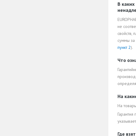
В каких
ненадл
EUROPHAR
не соотве
свойств,
суммы за 
пункт 2
).
Что озн
Гарантийн
производ
определяе
На каки
На товар
Гарантия 
указывает
Где взя