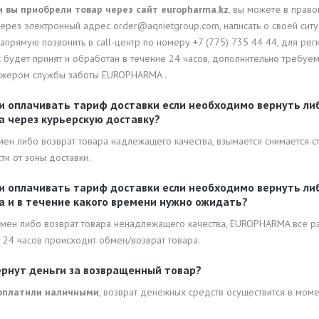
и вы приобрели товар через сайт europharma.kz
, вы можете в прав
ерез электронный адрес order@aqnietgroup.com, написать о своей сит
апрямую позвонить в call-центр по номеру +7 (775) 735 44 44, для рег
 будет принят и обработан в течение 24 часов, дополнительно требуе
жером службы заботы EUROPHARMA .
и оплачивать тариф доставки если необходимо вернуть л
а через курьерскую доставку?
мен либо возврат товара надлежащего качества, взымается снимается с
ти от зоны доставки.
и оплачивать тариф доставки если необходимо вернуть л
а и в течение какого времени нужно ожидать?
обмен либо возврат товара ненадлежащего качества, EUROPHARMA все ра
 24 часов происходит обмен/возврат товара.
ернут деньги за возвращенный товар?
 оплатили наличными
, возврат денежных средств осуществится в мом