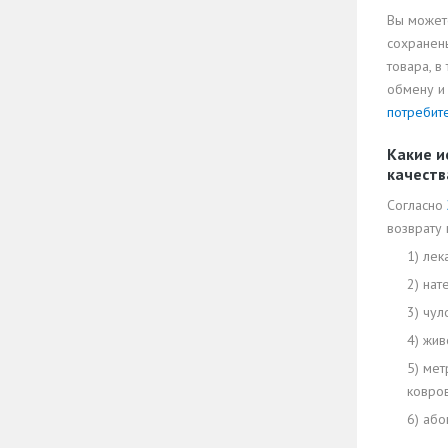
Вы можете
сохранены
товара, 
обмену и
потребите
Какие и
качеств
Согласно
возврату 
1) лек
2) нат
3) чу
4) жив
5) мет
ковров
6) або