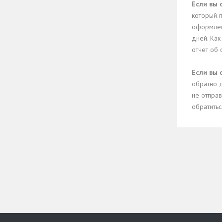
Если вы 
который п
оформлени
дней. Ка
отчет об 
Если вы 
обратно д
не отправ
обратитьс