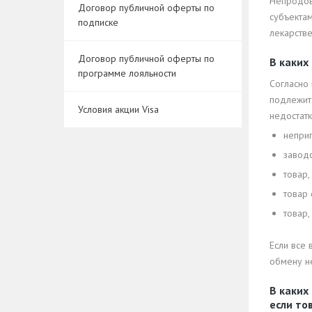
Непродов
Договор публичной оферты по
субъектам
подписке
лекарстве
Договор публичной оферты по
В каких
программе лояльности
Согласно
подлежит
Условия акции Visa
недостатк
непри
заводс
товар,
товар 
товар
Если все 
обмену н
В каких
если то