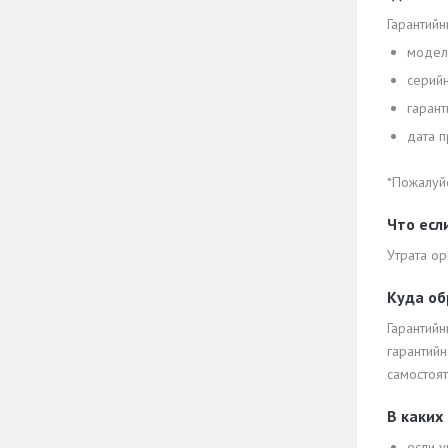
Гарантийн
модел
серий
гарант
дата 
*Пожалуйс
Что есл
Утрата ор
Куда об
Гарантий
гарантий
самостоят
В каких
если у