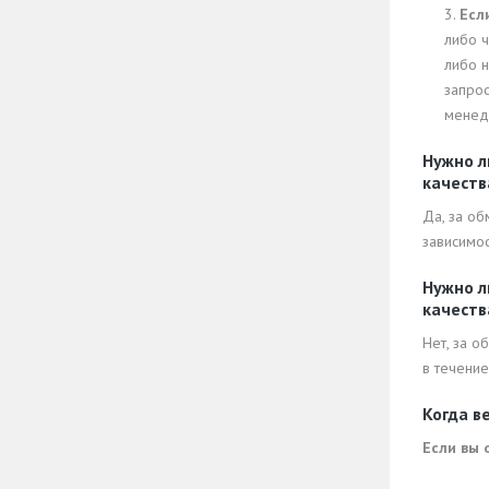
3.
Есл
либо ч
либо н
запрос
менед
Нужно л
качеств
Да, за об
зависимос
Нужно л
качеств
Нет, за 
в течение
Когда в
Если вы