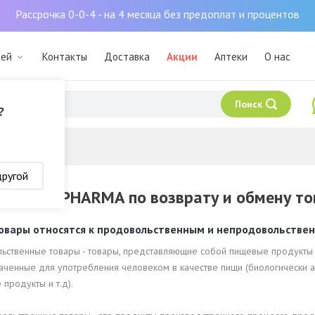
Рассрочка 0-0-4 - на 4 месяца без предоплат и процентов
мей
Контакты
Доставка
Акции
Аптеки
О нас
Поиск
?
другой
ия EUROPHARMA по возврату и обмену то
овары относятся к продовольственным и непродовольстве
ьственные товары - товары, представляющие собой пищевые продукты 
ченные для употребления человеком в качестве пищи (биологически ак
продукты и т.д).