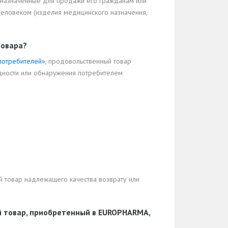
дназначенные для продажи его гражданам или
 человеком (изделия медицинского назначения,
товара?
 потребителей»
, продовольственный товар
одности или обнаружения потребителем
й товар надлежащего качества возврату или
й товар, приобретенный в EUROPHARMA,