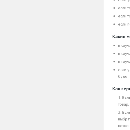
если т
если т
если п
Какие м
в слу
в слу
в случ
если 
будет 
Как вер
1.
Есл
товар
2.
Есл
выбра
позвон