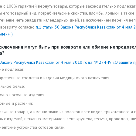
 с 100% гарантией вернуть товары, которые законодательно подлежат 
 его товарный вид, потребительские свойства, пломбы, ярлыки, а так
в течение четырнадцати календарных дней, за исключением перечня н
 возврату согласно
п.1 статьи 30 Закона Республики Казахстан от 4 мая
лей», )
.
сключения могут быть при возврате или обмене непродов
а?
Закону Республики Казахстан от 4 мая 2010 года № 274-IV «О защите пр
не подлежат:
арственные средства и изделия медицинского назначения
ельное белье;
лочно-носочные изделия;
отные и растения;
ражные товары, а именно ткани из волокон всех видов, трикотажного и 
ых изделий, нетканых материалов, лент, кружева, тесьмы, проводов, шну
нентские устройства сотовой связи.