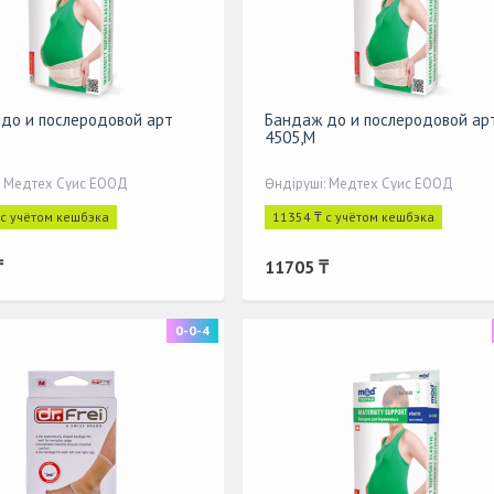
до и послеродовой арт
Бандаж до и послеродовой ар
4505,M
: Медтех Суис ЕООД
Өндіруші: Медтех Суис ЕООД
 с учётом кешбэка
11354 ₸ с учётом кешбэка
₸
11705 ₸
0-0-4