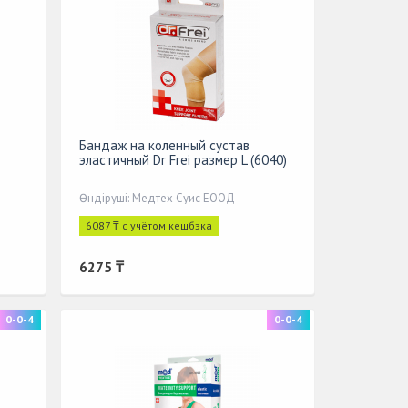
Бандаж на коленный сустав
эластичный Dr Frei размер L (6040)
Өндіруші: Медтех Суис ЕООД
6087 ₸ с учётом кешбэка
6275 ₸
0-0-4
0-0-4