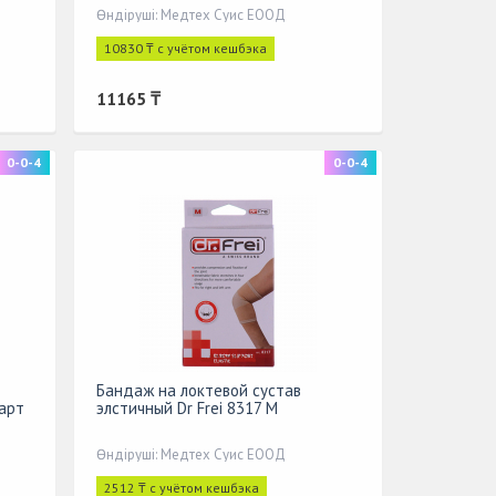
Өндіруші: Медтех Суис ЕООД
10830 ₸ с учётом кешбэка
11165 ₸
0-0-4
0-0-4
Бандаж на локтевой сустав
арт
элстичный Dr Frei 8317 M
Өндіруші: Медтех Суис ЕООД
2512 ₸ с учётом кешбэка