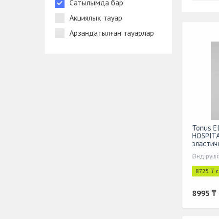
Сатылымда бар
Акциялық тауар
Арзандатылған тауарлар
Tonus El
HOSPIT
эластич
шт
Өндіруші:
8725 ₸ 
8995 ₸