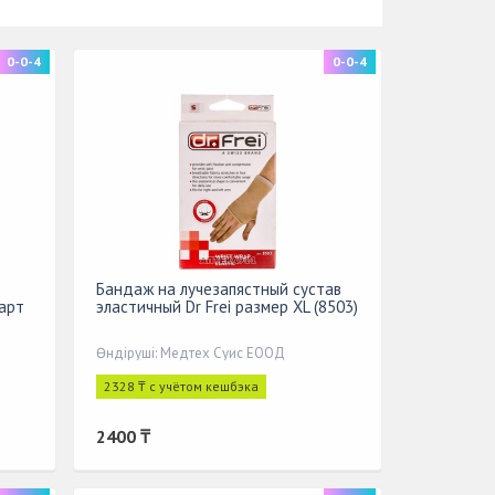
0-0-4
0-0-4
Бандаж на лучезапястный сустав
арт
эластичный Dr Frei размер XL (8503)
Өндіруші: Медтех Суис ЕООД
2328 ₸ с учётом кешбэка
2400 ₸