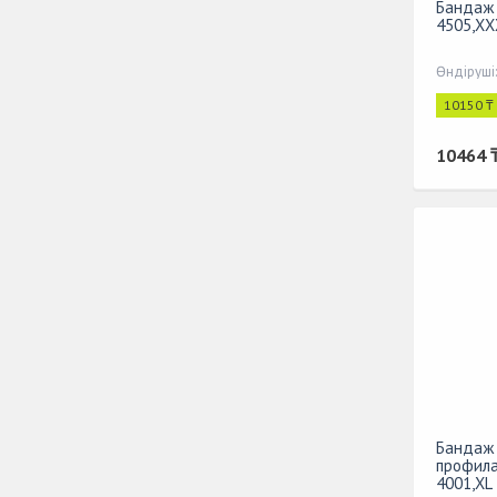
Бандаж 
4505,XX
Өндіруші
10150 ₸
10464 
Бандаж 
профила
4001,XL