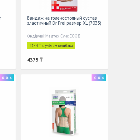
т
Бандаж на голеностопный сустав
эластичный Dr Frei размер XL (7035)
Өндіруші: Медтех Суис ЕООД
4244 ₸ с учётом кешбэка
4375 ₸
0-0-4
0-0-4