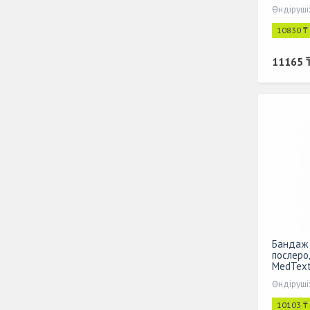
Өндіруші
10830 ₸
11165 
Бандаж 
послеро
MedText
Өндіруші
10103 ₸