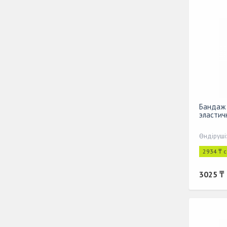
Бандаж 
эластичн
Өндіруші
2934 ₸ 
3025 ₸