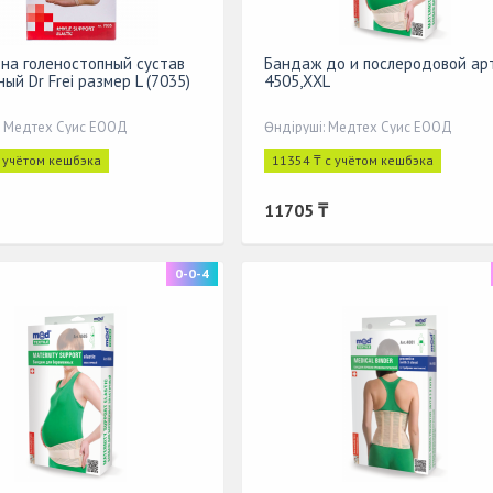
на голеностопный сустав
Бандаж до и послеродовой ар
ый Dr Frei размер L (7035)
4505,XXL
: Медтех Суис ЕООД
Өндіруші: Медтех Суис ЕООД
с учётом кешбэка
11354 ₸ с учётом кешбэка
11705 ₸
0-0-4