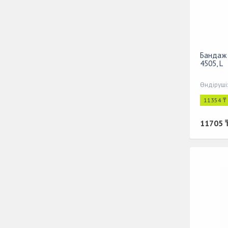
Бандаж 
4505, L
Өндіруші
11354 ₸
11705 