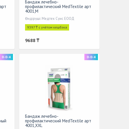
Бандаж лечебно-
арт
профилактический МеdTextile арт
4001,M
Өндіруші: Медтех Суис ЕООД
9397 ₸ с учётом кешбэка
9688 ₸
0-0-4
0-0-4
Бандаж лечебно-
ный
профилактический МеdTextile арт
4001,XXL