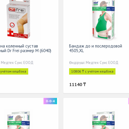
на коленный сустав
Бандаж до и послеродовой
ый Dr Frei размер М (6040)
4505,XL
: Медтех Суис ЕООД
Өндіруші: Медтех Суис ЕООД
с учётом кешбэка
10806 ₸ с учётом кешбэка
11140 ₸
0-0-4