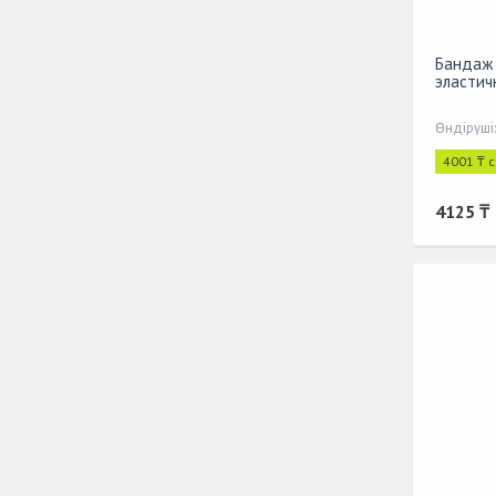
Бандаж 
эластичн
Өндіруші
4001 ₸ 
4125 ₸