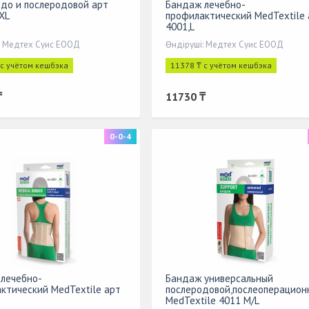
до и послеродовой арт
Бандаж лечебно-
XL
профилактический МеdTextile 
4001,L
: Медтех Суис ЕООД
Өндіруші: Медтех Суис ЕООД
 с учётом кешбэка
11378 ₸ с учётом кешбэка
₸
11730 ₸
0-0-4
лечебно-
Бандаж универсальный
ктический МеdTextile арт
послеродовой,послеоперацион
MedTextile 4011 M/L