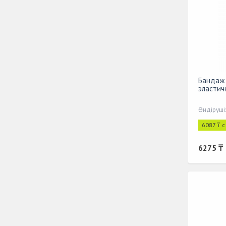
Бандаж 
эластичн
Өндіруші
6087 ₸ 
6275 ₸