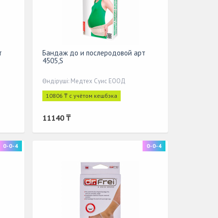
т
Бандаж до и послеродовой арт
4505,S
Өндіруші: Медтех Суис ЕООД
10806 ₸ с учётом кешбэка
11140 ₸
0-0-4
0-0-4