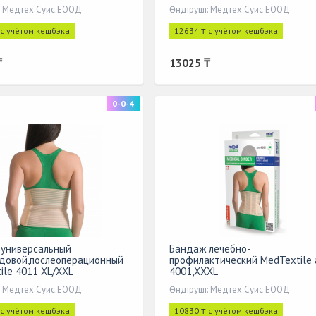
: Медтех Суис ЕООД
Өндіруші: Медтех Суис ЕООД
 с учётом кешбэка
12634 ₸ с учётом кешбэка
₸
13025 ₸
0-0-4
универсальный
Бандаж лечебно-
довой,послеоперационный
профилактический МеdTextile 
ile 4011 XL/XXL
4001,XXXL
: Медтех Суис ЕООД
Өндіруші: Медтех Суис ЕООД
 с учётом кешбэка
10830 ₸ с учётом кешбэка