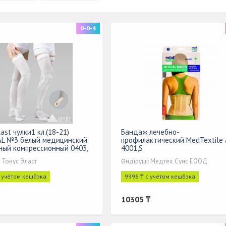
0-0-4
ast чулки1 кл.(18-21)
Бандаж лечебно-
AL №3 белый медицинский
профилактический МеdTextile 
ный компрессионный 0403,
4001,S
 Тонус Эласт
Өндіруші: Медтех Суис ЕООД
с учётом кешбэка
9996 ₸ с учётом кешбэка
10305 ₸