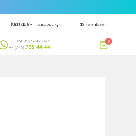
Қазақша
Тапсырыс күйі
Жеке кабинет
Жұмыс уақыты 24/7
0
735 44 44
+7 (775)