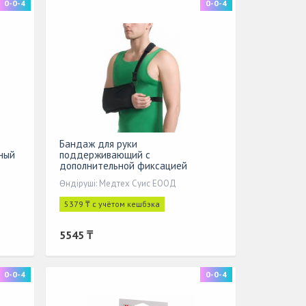
0-0-4
0-0-4
Бандаж для руки
ный
поддерживающий с
дополнительной фиксацией
MedTextile арт 9912 XL черный
Өндіруші: Медтех Суис ЕООД
5379 ₸ с учётом кешбэка
5545 ₸
0-0-4
0-0-4