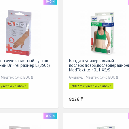
0-0-4
на лучезапястный сустав
Бандаж универсальный
ый Dr Frei размер L (8503)
послеродовой,послеоперацион
MedTextile 4011 XS/S
: Медтех Суис ЕООД
Өндіруші: Медтех Суис ЕООД
с учётом кешбэка
7882 ₸ с учётом кешбэка
8126 ₸
0-0-4