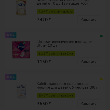
детей от 0 до 12 месяцев 400 г
7197 ₸ с учётом кешбэка
7420
₸
Сатып алу
0-0-4
Libresse гигиенические прокладки
Ultra+ 10 шт
1115 ₸ с учётом кешбэка
1150
₸
Сатып алу
0-0-4
Kabrita каша овсяная на козьем
молочке для детей с 5 месяцев 180 г
3540 ₸ с учётом кешбэка
3650
₸
Сатып алу