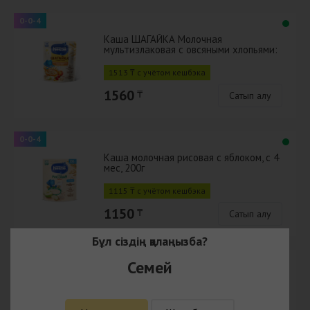
0-0-4
Каша ШАГАЙКА Молочная
мультизлаковая с овсяными хлопьями:
яблоко, земляника садовая, персик, с
12 ме
1513 ₸ с учётом кешбэка
1560
₸
Сатып алу
0-0-4
Каша молочная рисовая с яблоком, с 4
мес, 200г
1115 ₸ с учётом кешбэка
1150
₸
Сатып алу
Бұл сіздің қалаңызба?
0-0-4
Семей
Nestle NESTOGEN 3 JNPB081 4 (3 x 300
g) RU
6703 ₸ с учётом кешбэка