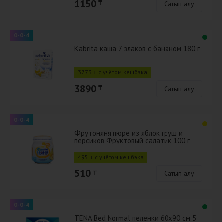
1150
₸
Сатып алу
0-0-4
Kabrita каша 7 злаков с бананом 180 г
3773 ₸ с учётом кешбэка
3890
₸
Сатып алу
0-0-4
Фрутоняня пюре из яблок груш и
персиков Фруктовый салатик 100 г
495 ₸ с учётом кешбэка
510
₸
Сатып алу
0-0-4
TENA Bed Normal пеленки 60x90 см 5