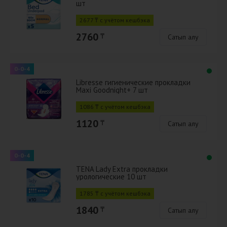
шт
2677 ₸ с учётом кешбэка
2760
₸
Сатып алу
0-0-4
Libresse гигиенические прокладки
Maxi Goodnight+ 7 шт
1086 ₸ с учётом кешбэка
1120
₸
Сатып алу
0-0-4
TENA Lady Extra прокладки
урологические 10 шт
1785 ₸ с учётом кешбэка
1840
₸
Сатып алу