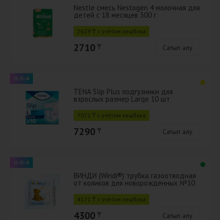
Nestle смесь Nestogen 4 молочная для
детей с 18 месяцев 300 г
2629 ₸ с учётом кешбэка
2710
₸
Сатып алу
0-0-4
TENA Slip Plus подгузники для
взрослых размер Large 10 шт
7071 ₸ с учётом кешбэка
7290
₸
Сатып алу
0-0-4
ВИНДИ (Windi®) трубка газоотводная
от коликов для новорожденных №10
4171 ₸ с учётом кешбэка
4300
₸
Сатып алу