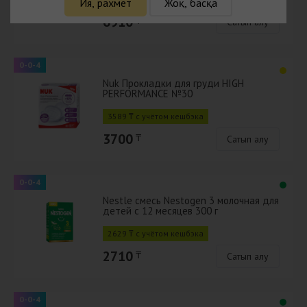
Ия, рахмет
Жоқ, басқа
6910
₸
Сатып алу
0-0-4
Nuk Прокладки для груди HIGH
PERFORMANCE №30
3589 ₸ с учётом кешбэка
3700
₸
Сатып алу
0-0-4
Nestle смесь Nestogen 3 молочная для
детей с 12 месяцев 300 г
2629 ₸ с учётом кешбэка
2710
₸
Сатып алу
0-0-4