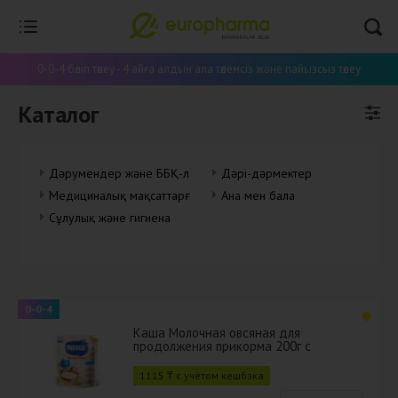
0-0-4 бөліп төлеу - 4 айға алдын ала төлемсіз және пайызсыз төлеу
Каталог
Дәрумендер және ББҚ-лар
Дәрі-дәрмектер
Медициналық мақсаттарға арналған бұйымдар
Ана мен бала
Сұлулық және гигиена
0-0-4
Каша Молочная овсяная для
продолжения прикорма 200г с
бифидобактериями BL
1115 ₸ с учётом кешбэка