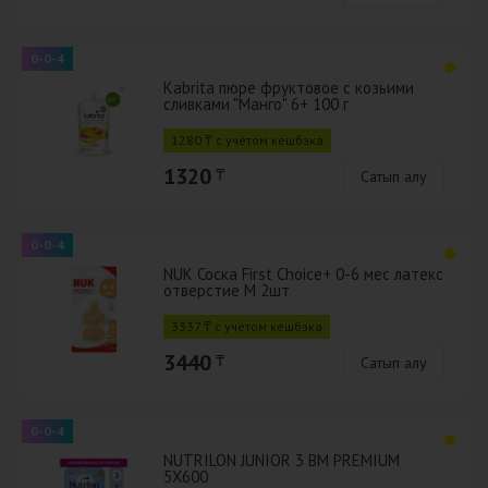
0-0-4
Kabrita пюре фруктовое с козьими
сливками "Манго" 6+ 100 г
1280 ₸ с учётом кешбэка
1320
₸
Сатып алу
0-0-4
NUK Соска First Choice+ 0-6 мес латекс
отверстие M 2шт
3337 ₸ с учётом кешбэка
3440
₸
Сатып алу
0-0-4
NUTRILON JUNIOR 3 BM PREMIUM
5X600