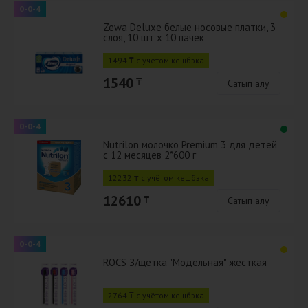
0-0-4
Zewa Deluxe белые носовые платки, 3
слоя, 10 шт х 10 пачек
1494 ₸ с учётом кешбэка
1540
₸
Сатып алу
0-0-4
Nutrilon молочко Premium 3 для детей
с 12 месяцев 2*600 г
12232 ₸ с учётом кешбэка
12610
₸
Сатып алу
0-0-4
ROCS З/щетка "Модельная" жесткая
2764 ₸ с учётом кешбэка