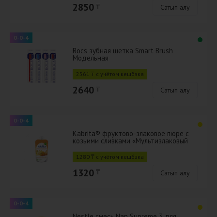
2850
₸
Сатып алу
0-0-4
Rocs зубная щетка Smart Brush
Модельная
2561 ₸ с учётом кешбэка
2640
₸
Сатып алу
0-0-4
Kabrita® фруктово-злаковое пюре с
козьими сливками «Мультизлаковый
пудинг» для детей с 6 мес
1280 ₸ с учётом кешбэка
1320
₸
Сатып алу
0-0-4
Nestle смесь Nan Supreme 3 для