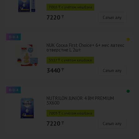
7003 ₸ с учётом кешбэка
7220
₸
Сатып алу
0-0-4
NUK Соска First Choice+ 6+ мес латекс
отверстие L 2шт
3337 ₸ с учётом кешбэка
3440
₸
Сатып алу
0-0-4
NUTRILON JUNIOR 4 BM PREMIUM
5X600​
7003 ₸ с учётом кешбэка
7220
₸
Сатып алу