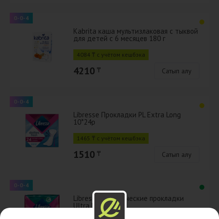
0-0-4
Kabrita каша мультизлаковая с тыквой
для детей с 6 месяцев 180 г
4084 ₸ с учётом кешбэка
4210
₸
Сатып алу
0-0-4
Libresse Прокладки PL Extra Long
10*24p
1465 ₸ с учётом кешбэка
1510
₸
Сатып алу
0-0-4
Libresse гигиенические прокладки
Ultra Long+ 8 шт